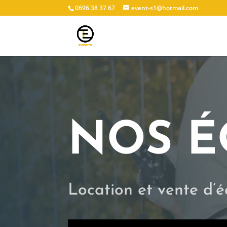
0696 38 37 67
event-s1@hotmail.com
NOS É
Location et vente d’