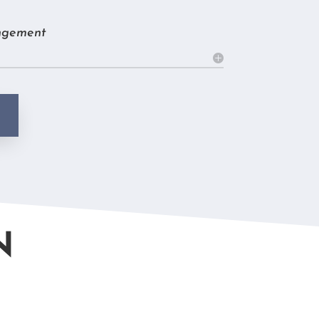
angement
N