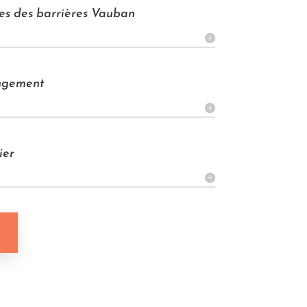
ues des barrières Vauban
angement
ier