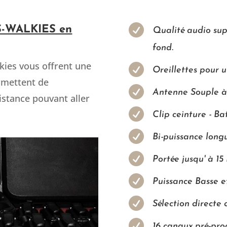

ES-WALKIES en
Qualité audio supé
fond.
lkies vous offrent une

Oreillettes pour 
rmettent de

Antenne Souple à
stance pouvant aller

Clip ceinture - B

Bi-puissance long

Portée jusqu' à 15

Puissance Basse e

Sélection directe

16 canaux pré-pr