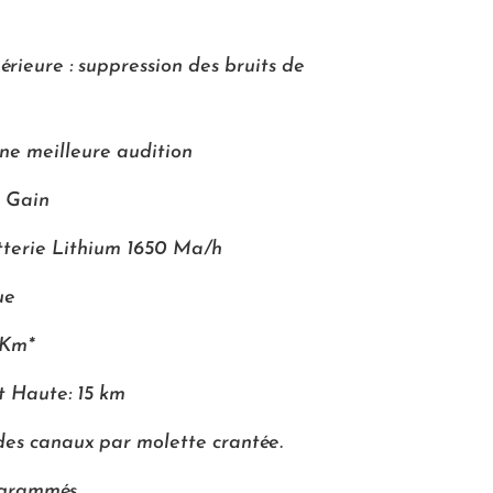
rieure : suppression des bruits de
une meilleure audition
 Gain
atterie Lithium 1650 Ma/h
ue
 Km*
t Haute: 15 km
 des canaux par molette crantée.
ogrammés