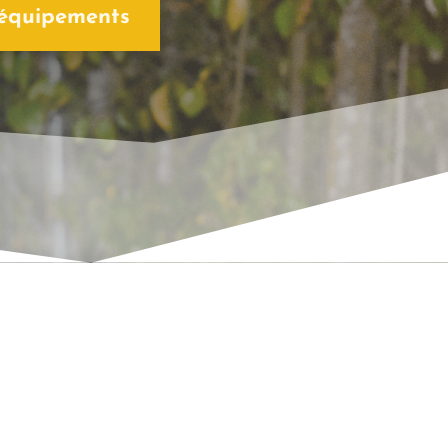
 équipements
S