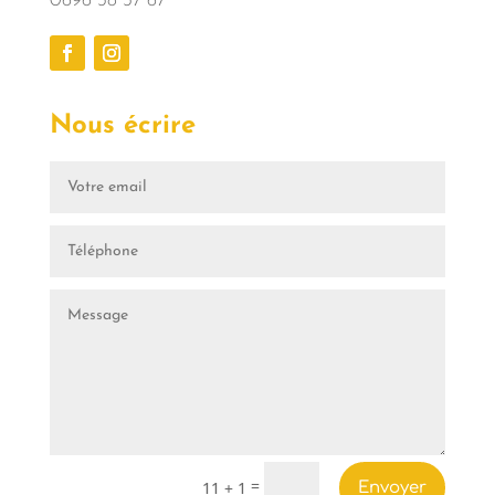
0696 38 37 67
Nous écrire
=
11 + 1
Envoyer